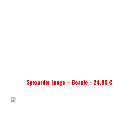
AUSFÜHRUNG WÄHLEN
Spexarder Junge – Beanie
24,95
€