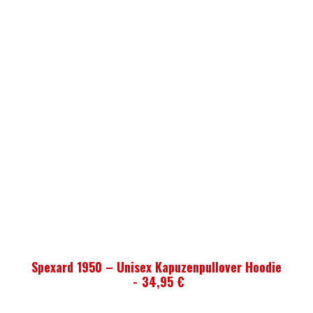
AUSFÜHRUNG WÄHLEN
Spexard 1950 – Unisex Kapuzenpullover Hoodie
34,95
€