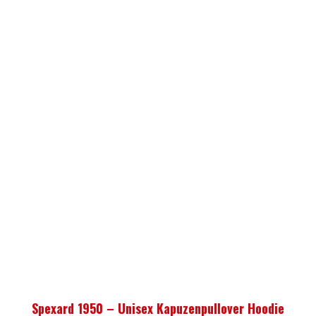
AUSFÜHRUNG WÄHLEN
Spexard 1950 – Unisex Kapuzenpullover Hoodie