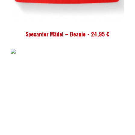
AUSFÜHRUNG WÄHLEN
Spexarder Mädel – Beanie
24,95
€