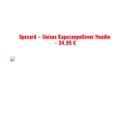
AUSFÜHRUNG WÄHLEN
Spexard – Unisex Kapuzenpullover Hoodie
34,95
€