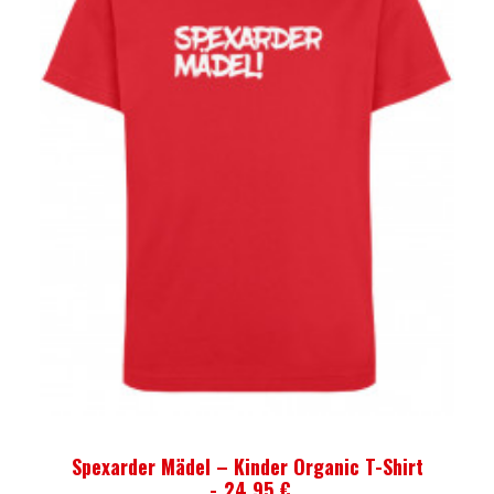
AUSFÜHRUNG WÄHLEN
Spexarder Mädel – Kinder Organic T-Shirt
24,95
€