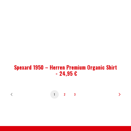
AUSFÜHRUNG WÄHLEN
Spexard 1950 – Herren Premium Organic Shirt
24,95
€
1
2
3