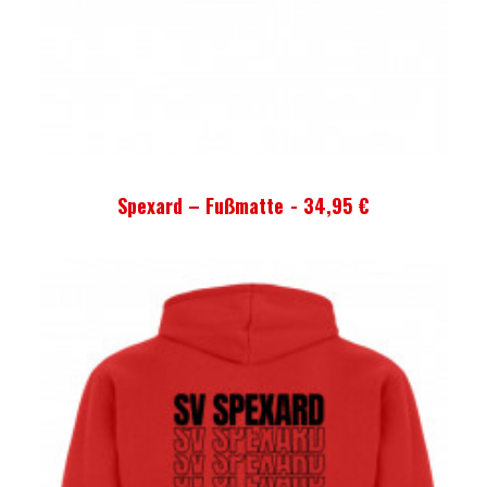
AUSFÜHRUNG WÄHLEN
Spexard – Fußmatte
34,95
€