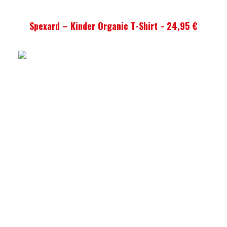
AUSFÜHRUNG WÄHLEN
Spexard – Kinder Organic T-Shirt
24,95
€