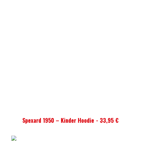
AUSFÜHRUNG WÄHLEN
Spexard 1950 – Kinder Hoodie
33,95
€