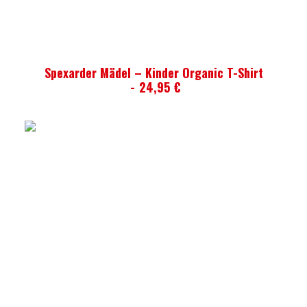
AUSFÜHRUNG WÄHLEN
Spexarder Mädel – Kinder Organic T-Shirt
24,95
€